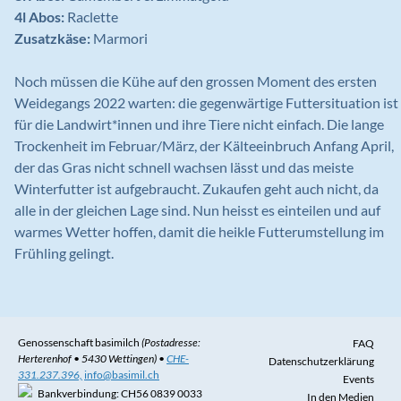
4l Abos:
Raclette
Zusatzkäse:
Marmori
Noch müssen die Kühe auf den grossen Moment des ersten
Weidegangs 2022 warten: die gegenwärtige Futtersituation ist
für die Landwirt*innen und ihre Tiere nicht einfach. Die lange
Trockenheit im Februar/März, der Kälteeinbruch Anfang April,
der das Gras nicht schnell wachsen lässt und das meiste
Winterfutter ist aufgebraucht. Zukaufen geht auch nicht, da
alle in der gleichen Lage sind. Nun heisst es einteilen und auf
warmes Wetter hoffen, damit die heikle Futterumstellung im
Frühling gelingt.
Genossenschaft basimilch
(Postadresse:
FAQ
Herterenhof • 5430 Wettingen)
•
CHE-
Datenschutzerklärung
331.237.396,
info@basimil.ch
Events
Bankverbindung: CH56 0839 0033
In den Medien