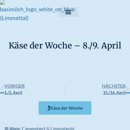
Käse der Woche – 8./9. April
VORIGER
NÄCHSTER
1./2. April
15./16. April
Käse der Woche
8l Abos:
Camembert & Limmatgold